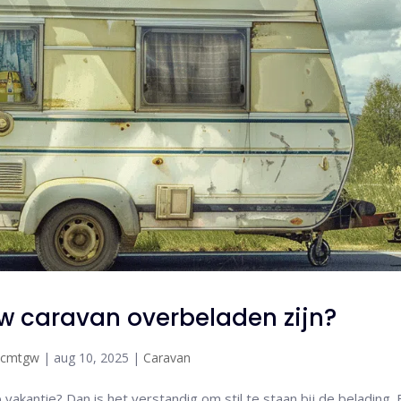
 caravan overbeladen zijn?
xcmtgw
|
aug 10, 2025
|
Caravan
akantie? Dan is het verstandig om stil te staan bij de belading.