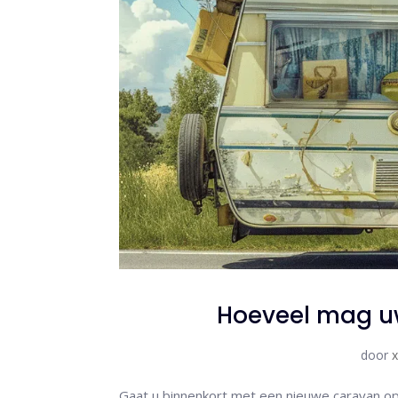
Hoeveel mag uw
door
Gaat u binnenkort met een nieuwe caravan op v